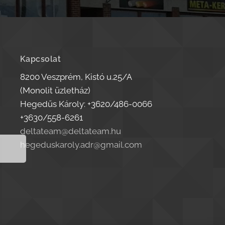
Kapcsolat
8200 Veszprém, Kistó u.25/A
(Monolit üzletház)
Hegedűs Károly: +3620/486-0066
+3630/558-6261
deltateam@deltateam.hu
hegeduskaroly.adr@gmail.com