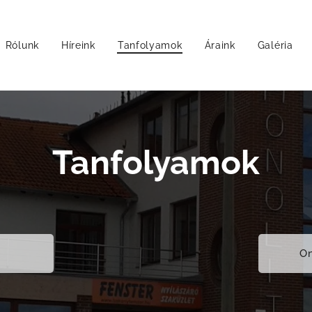
Rólunk
Híreink
Tanfolyamok
Áraink
Galéria
Tanfolyamok
On