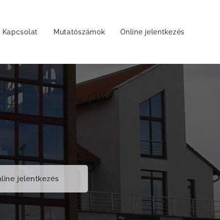
Kapcsolat
Mutatószámok
Online jelentkezés
line jelentkezés