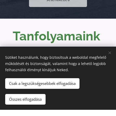
Tanfolyamaink
Sütiket használunk, hogy biztosítsuk a weboldal megfelelő
"B" Kategóriás tanfolyam
működését és biztonságát, valamint hogy a lehető legjobb
felhasználói élményt kínáljuk Neked.
Autóbuszvezetői tanfolyam
Csak a legszükségesebbek elfogadása
Összes elfogadása
Tehergépkocsi és Nehézgépkocsi vezetői
tanfolyam