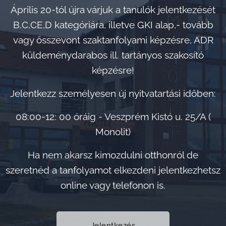
Április 20-tól újra várjuk a tanulók jelentkezését
B,C,CE,D kategóriára, illetve GKI alap,- tovább
vagy összevont szaktanfolyami képzésre, ADR
küldeménydarabos ill. tartányos szakosító
képzésre!
Jelentkezz személyesen új nyitvatartási időben:
08:00-12: 00 óráig - Veszprém Kistó u. 25/A (
Monolit)
Ha nem akarsz kimozdulni otthonról de
szeretnéd a tanfolyamot elkezdeni jelentkezhetsz
online vagy telefonon is.
Jelentkezés