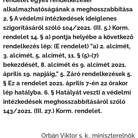
rendelet egyes rendelkezései
alkalmazhatóságának a meghosszabbítása
2. § A védelmi intézkedések ideiglenes
szigorításáról szóló 104/2021. (III. 5.) Korm.
rendelet 14. § a) pontja helyébe a következő
rendelkezés lép: (E rendelet) "a) 2. alcímét,
3. alcímét, 5. alcímét, 11. § (5)-(7)
bekezdését, 8. alcímét és 9. alcímét 2021.
április 19. napjáig,"
5. Záró rendelkezések 5.
§ Ez a rendelet 2021. április 7-én 22 órakor
lép hatályba. 6. § Hatályát veszti a védelmi
intézkedések meghosszabbításáról szóló
143/2021. (III. 27.) Korm. rendelet.
Orbán Viktor s. k., miniszterelnök