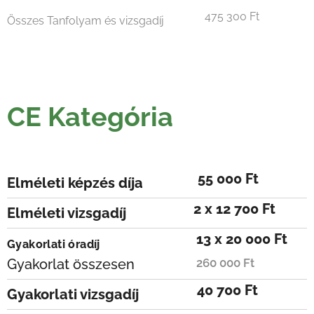
475 300 Ft
Összes Tanfolyam és vizsgadíj
CE Kategória
55 000 Ft
Elméleti képzés díja
2 x 12 700 Ft
Elméleti vizsgadíj
13 x 20 000 Ft
Gyakorlati óradíj
Gyakorlat összesen
260 000 Ft
40 700 Ft
Gyakorlati vizsgadíj