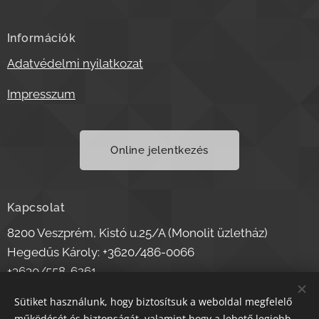
Információk
Adatvédelmi nyilatkozat
Impresszum
Online jelentkezés
Kapcsolat
8200 Veszprém, Kistó u.25/A (Monolit üzletház)
Hegedűs Károly: +3620/486-0066
+3630/558-6261
deltateam@deltateam.hu
Sütiket használunk, hogy biztosítsuk a weboldal megfelelő
hegeduskaroly.adr@gmail.com
működését és biztonságát, valamint hogy a lehető legjobb